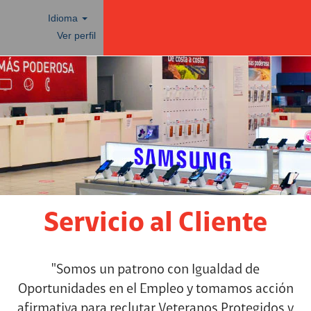
Idioma
Ver perfil
Servicio
al
cliente
Servicio al Cliente
"Somos un patrono con Igualdad de
Oportunidades en el Empleo y tomamos acción
afirmativa para reclutar Veteranos Protegidos y