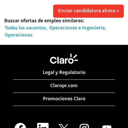
Enviar candidatura ahora »
Buscar ofertas de empleo similares:
Todas las vacantes,
Operaciones e Ingeniería,
Operaciones
Legal y Regulatorio
Claropr.com
Promociones Claro
S
S
S
S
S