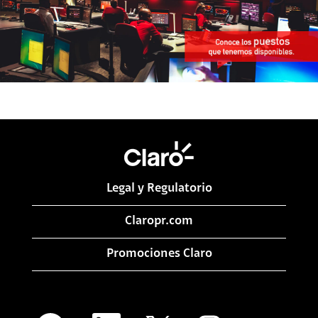
Legal y Regulatorio
Claropr.com
Promociones Claro
S
S
S
S