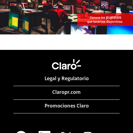
Legal y Regulatorio
Claropr.com
Promociones Claro
S
S
S
S